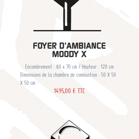
M
OO
DY
Y
Enco
mbre
FOYER D’AMBIANCE
ment
MOODY X
: 65
x 35
Encombrement : 80 x 70 cm / Hauteur : 120 cm
cm /
Dimensions de la chambre de combustion : 50 X 50
Haut
X 50 cm
eur :
1495,00
€
TTC
130
cm /
Poid
s :
30
kg