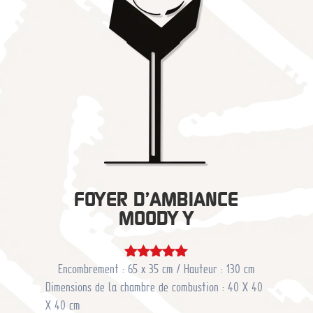
Dime
nsio
ns
de
la
cham
bre
de
com
busti
on :
FOYER D’AMBIANCE
40 X
MOODY Y
40 X
40
cm
Encombrement : 65 x 35 cm / Hauteur : 130 cm
Note
Prix
5.00
Dimensions de la chambre de combustion : 40 X 40
sur 5
:
X 40 cm