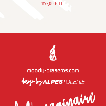
1195
1195,00
€
TTC
€
TTC
moody-braseros.com
design by
ALPES
TOLERIE